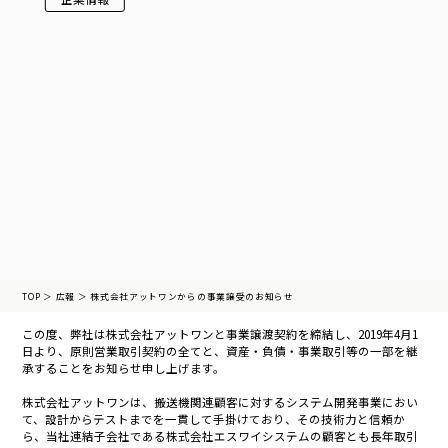
TOP
＞
広報
＞
株式会社アットワンからの事業譲受のお知らせ
この度、弊社は株式会社アットワンと事業譲渡契約を締結し、2019年4月1
日より、
原則営業取引契約の全てと、資産・負債・事業取引等の一部を継
承することを
お知らせ申し上げます。
株式会社アットワンは、搬送機関連顧客に対するシステム開発事業におい
て、
設計からテストまでを一貫して手掛けており、その技術力と信頼か
ら、
当社連結子会社である株式会社エスワイシステムの顧客とも長年取引