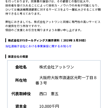
を行っております。
同事業の譲受けは、その顧客との取引拡大や、
技術者を受け入れることによって技術力・ノウハウの共有が可能となり、
ひいては搬送機関連顧客に対するサービスをより一層拡大させることが期
待できると
考えております。
弊社におきましても、株式会社アットワンと同様に
専門性の高いサービス
の提供を行う所存ですので、
倍旧のご支援とお引立を賜りますようお願い申し上げます。
株式会社SYSホールディングス開示資料（ 2019年３月30日）
当社連結子会社における事業譲受に関するお知らせ
譲渡会社の概要
会社名
株式会社アットワン
大阪府大阪市浪速区元町一丁目８
所在地
番３号
代表取締役
西口 憲五
資本金
10,000千円