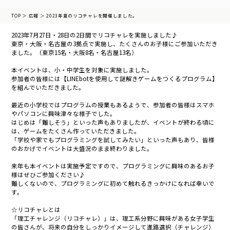
TOP
＞
広報
＞
2023年夏のリコチャレを開催しました。
2023年7月27日・28日の2日間でリコチャレを実施しました♪
東京・大阪・名古屋の3拠点で実施し、たくさんのお子様にご参加いただき
ました。
（東京15名・大阪8名・名古屋13名）
本イベントは、小・中学生を対象に実施しました。
参加者の皆様には【LINEbotを使用して謎解きゲームをつくるプログラム】
を組んでいただきました。
最近の小学校ではプログラムの授業もあるようで、
参加者の皆様はスマホ
やパソコンに興味津々な様子でした。
はじめは「難しそう」といった声もありましたが、
イベントが終わる頃に
は、ゲームをたくさん作っていただきました。
「学校や家でもプログラミングを試してみたい」といった声もあり、
皆様
のおかげでイベントは大盛況のまま終わりました。
来年も本イベントは実施予定ですので、
プログラミングに興味のあるお子
様はぜひご参加ください♪
難しくないので、プログラミングに初めて触れるきっかけになれば幸いで
す。
☆リコチャレとは
「理工チャレンジ（リコチャレ）」は、理工系分野に興味がある女子学生
の皆さんが、
将来の自分をしっかりイメージして進路選択（チャレンジ）