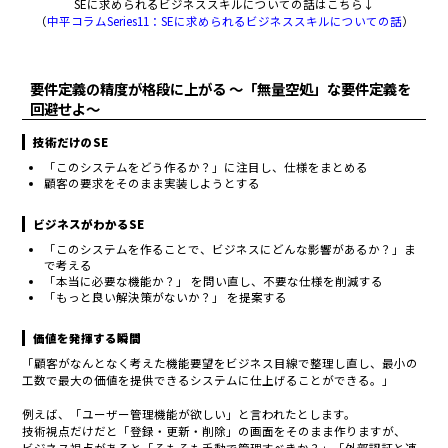
SEに求められるビジネススキルについての話はこちら↓
（
中平コラムSeries11：SEに求められるビジネススキルについての話
）
要件定義の精度が格段に上がる 〜「無量空処」な要件定義を
回避せよ〜
技術だけのSE
「このシステムをどう作るか？」に注目し、仕様をまとめる
顧客の要求をそのまま実装しようとする
ビジネスがわかるSE
「このシステムを作ることで、ビジネスにどんな影響があるか？」ま
で考える
「本当に必要な機能か？」 を問い直し、不要な仕様を削減する
「もっと良い解決策がないか？」 を提案する
価値を発揮する瞬間
「顧客がなんとなく考えた機能要望をビジネス目線で整理し直し、最小の
工数で最大の価値を提供できるシステムに仕上げることができる。」
例えば、「ユーザー管理機能が欲しい」と言われたとします。
技術視点だけだと「登録・更新・削除」の画面をそのまま作りますが、