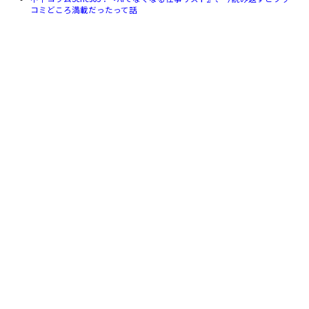
コミどころ満載だったって話
中平コラムSeries3：すごい会議はすごい会議だよという話
中平コラムSeries133：火消しの美学 - 緊急事態に学ぶプロジェクト立
て直し術って話
中平コラムSeries25：AIを首にかける時代!? 自己拡張する録音デバイス
の実力とは？って話
中平コラムSeries6：データ分析で行動を最適化する
前の記事
次の記事
ブログ一覧へ
お問い合わせ