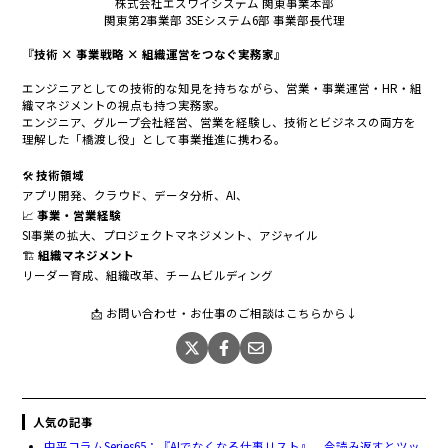
株式会社エスワイシステム 関東事業本部
関東第2事業部 3SEシステム6部 事業部長代理
『技術 × 事業戦略 × 組織運営をつなぐ実務家』
エンジニアとしての技術的な知見を持ちながら、営業・事業運営・HR・組
織マネジメントの視点も持つ実務家。
エンジニア、グループ会社経営、営業を経験し、技術とビジネスの両方を
理解した「橋渡し役」として事業推進に携わる。
🛠
技術領域
アプリ開発、クラウド、データ分析、AI、
📈
事業・営業経験
SI事業の拡大、プロジェクトマネジメント、アジャイル
🏗
組織マネジメント
リーダー育成、組織改革、チームビルディング
📩 お問い合わせ・お仕事のご相談はこちらから↓
人気の記事
中平コラムSeries65：『AIでなくなる仕事リスト』、今読み返すとツッ