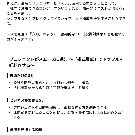
例えば、最新のクラウドサービスをフル活用する案があったとして、
「社内に運用できるエンジニアがいないため、結果的にコストが増える」
ことを考慮し、
シンプルなオンプレとクラウドのハイブリッド構成を提案することができ
る。
未来を見通す「六眼」のように、
長期的なROI（投資対効果）
を見極める
力が不可欠です。
プロジェクトがスムーズに進む 〜「術式反転」でトラブルを
好転させる〜
技術だけのSE
設計や開発の進め方が「技術的な都合」に偏る
「仕様変更が入るたびに工数が増える」と嘆く
ビジネスがわかるSE
プロジェクトの目的を理解し、柔軟な進め方を選択できる
仕様変更が起こることを前提に、影響を最小限に抑える仕組みを設計
する
価値を発揮する瞬間