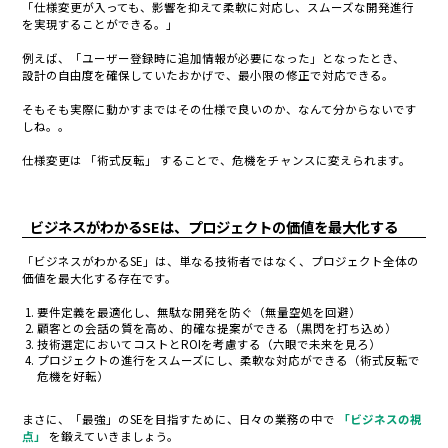
「仕様変更が入っても、影響を抑えて柔軟に対応し、スムーズな開発進行
を実現することができる。」
例えば、「ユーザー
登録時に追加情報が必要になった」となったとき、
設計の自由度を確保していたおかげで、最小限の修正で対応できる。
そもそも実際に動かすまではその仕様で良いのか、なんて分からないです
しね。。
仕様変更は 「術式反転」 する
ことで、危機をチャンスに変えられます。
ビジネスがわかるSEは、プロジェクトの価値を最大化する
「ビジネスがわかるSE」
は、単なる技術者では
なく、プロジェクト全体の
価値を最大化する存在です。
要件定義を最適化し、無駄な開発を防ぐ（無量空処を回避）
顧客との会話の質を高め、的確な提案ができる（黒閃を打ち込め）
技術選定においてコストとROIを考慮する（六眼で未来を見ろ）
プロジェクトの進行をスムーズにし、柔軟な対応ができる（術式反転で
危機を好転）
まさに、「最強」のSEを目指すために、日々の業務の中で
「ビジネスの視
点」
を鍛えていきましょう。