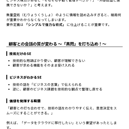
ビジネス視点があると「そもそも手動で管理すべきか？」「外部認証と連
携できないか？」と考えます。
無量空処（むりょうくうしょ） のように情報を詰め込みすぎると、結局何
が重要かわからなくなってしまいます。
要件定義は
「シンプルで強力な術式」
に仕上げることが重要です。
顧客との会話の質が変わる 〜「黒閃」を打ち込め！〜
技術だけのSE
技術的な用語ばかり使い、顧客が理解できない
顧客が求める機能をそのまま受け入れる
ビジネスがわかるSE
技術の話を「ビジネスの言葉」で伝えられる
逆に、顧客のビジネス課題を技術的な観点で整理し直せる
価値を発揮する瞬間
「顧客との打ち合わせで、技術の話をわかりやすく伝え、意思決定をス
ムーズにすることができる。」
例えば、「データをクラウドに移行したい」という要望があったとしま
す。