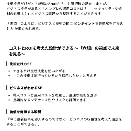
技術視点だけだと「AWSかAzureか？」と選択肢の話をしますが、
ビジネス視点があると「オンプレの運用コストは？」「セキュリティや規
制の影響は？」とビジネス課題から整理することができます。
「黒閃」のように、ビジネスと技術の間に
ピンポイント
で最適解を打ち込
む力 が求められます。
コストとROIを考えた設計ができる 〜「六眼」の視点で未来
を見る〜
技術だけのSE
できるだけ最新技術を使いたがる
「この技術は流行っているから採用したい」と考える
ビジネスがわかるSE
導入コストと運用コストを考慮し、最適な技術を選ぶ
長期的なメンテナンス性やリスクも評価できる
価値を発揮する瞬間
「単に最新技術を導入するのではなく、ビジネスの収益性を考えた設計を
することができる。」