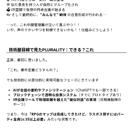
💬 似た意見を持つ人が自然とグループ化され
🗳 VR空間で仮想の円卓会議が始まる
👓 そして最終的に、
“みんなで” 納得
の合意形成が行われる…
…って、これ中間管理職が泣いて喜ぶやつ！！
いや、声のでかいやつを制御できないかも！！仕組みどうしよう！
技術屋目線で見たPLURALITY：できる？これ
正直、最初に思いました。
「これ、要件定義どうすんの？」
でも技術的には部分的に実現可能なフェーズにきています
AIが会話の要約やファシリテーション
（ChatGPTでも一部できる）
ブロックチェーンで透明な投票システム
（すでにプロトタイプあり）
VR会議ツールで物理距離を越えた“擬似対話”の実現
（攻殻機動隊の
やーつ）
つまり、今は
「RPGのマップは完成してきたけど、ラスボス倒すにはパー
ティ全員Lv.35以上必要」
みたいな状態です。