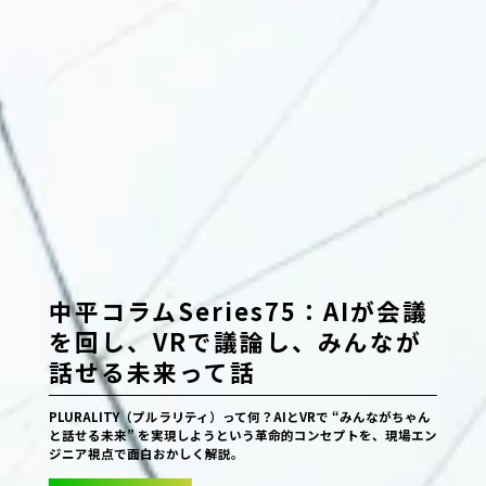
中平コラムSeries75：AIが会議
を回し、VRで議論し、みんなが
話せる未来って話
PLURALITY（プルラリティ）って何？AIとVRで “みんながちゃん
と話せる未来” を実現しようという革命的コンセプトを、現場エン
ジニア視点で面白おかしく解説。