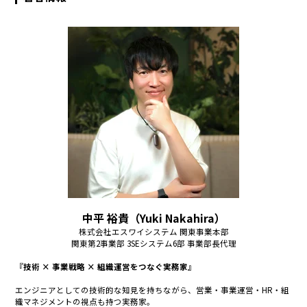
中平 裕貴（Yuki Nakahira）
株式会社エスワイシステム 関東事業本部
関東第2事業部 3SEシステム6部 事業部長代理
『技術 × 事業戦略 × 組織運営をつなぐ実務家』
エンジニアとしての技術的な知見を持ちながら、営業・事業運営・HR・組
織マネジメントの視点も持つ実務家。