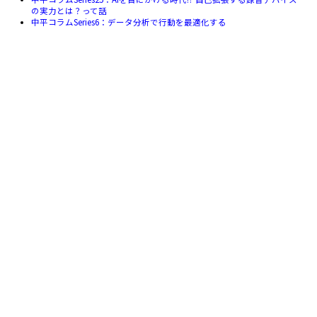
の実力とは？って話
中平コラムSeries6：データ分析で行動を最適化する
前の記事
次の記事
ブログ一覧へ
お問い合わせ
TEL
03-5642-0033