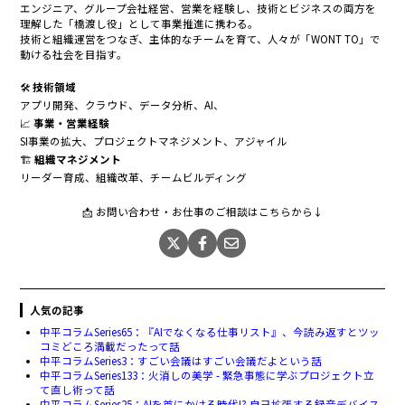
エンジニア、グループ会社経営、営業を経験し、技術とビジネスの両方を
理解した「橋渡し役」として事業推進に携わる。
技術と組織運営をつなぎ、主体的なチームを育て、人々が「WONT TO」で
動ける社会を目指す。
🛠
技術領域
アプリ開発、クラウド、データ分析、AI、
📈
事業・営業経験
SI事業の拡大、プロジェクトマネジメント、アジャイル
🏗
組織マネジメント
リーダー育成、組織改革、チームビルディング
📩 お問い合わせ・お仕事のご相談はこちらから↓
人気の記事
中平コラムSeries65：『AIでなくなる仕事リスト』、今読み返すとツッ
コミどころ満載だったって話
中平コラムSeries3：すごい会議はすごい会議だよという話
中平コラムSeries133：火消しの美学 - 緊急事態に学ぶプロジェクト立
て直し術って話
中平コラムSeries25：AIを首にかける時代!? 自己拡張する録音デバイス