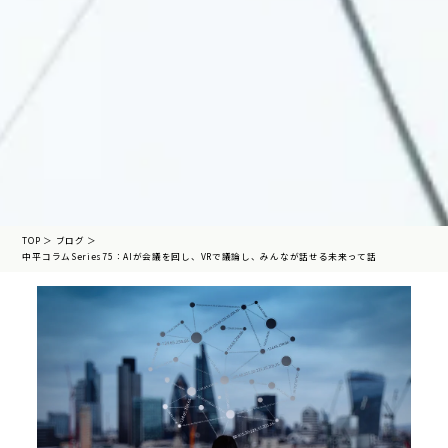
TOP
＞
ブログ
＞
中平コラムSeries75：AIが会議を回し、VRで議論し、みんなが話せる未来って話