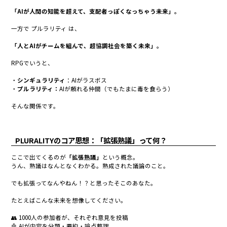
「AIが人間の知能を超えて、支配者っぽくなっちゃう未来」。
一方で
プルラリティ
は、
「人とAIがチームを組んで、超協調社会を築く未来」。
RPGでいうと、
・
シンギュラリティ
：
AIがラスボス
・
プルラリティ：
AIが頼れる仲間（でもたまに毒を食らう）
そんな関係です。
PLURALITYのコア思想：「拡張熟議」って何？
ここで出てくるのが
「拡張熟議」
という概念。
うん、熟議はなんとなくわかる。熟成された議論のこと。
でも拡張ってなんやねん！？と思ったそこのあなた。
たとえばこんな未来を想像してください。
👥 1000人の参加者が、それぞれ意見を投稿
🤖 AIが内容を分類・要約・論点整理