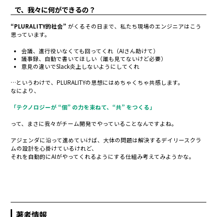
で、我々に何ができるの？
“PLURALITY的社会”
がくるその日まで、私たち現場のエンジニアはこう
思っています。
会議、進行役いなくても回ってくれ（AIさん助けて）
議事録、自動で書いてほしい（誰も見てないけど必要）
意見の違いでSlack炎上しないようにしてくれ
…というわけで、PLURALITYの思想にはめちゃくちゃ共感します。
なにより、
「テクノロジーが “個” の力を束ねて、“共” をつくる」
って、まさに我々がチーム開発でやっていることなんですよね。
アジェンダに沿って進めていけば、
大体の問題は解決するデイリースクラ
ムの設計を心掛けているけれど、
それを自動的にAIがやってくれるようにする仕組み考えてみようかな。
著者情報