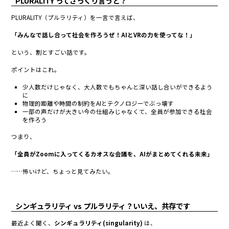
PLURALITY ってざっくり言うと？
PLURALITY（プルラリティ）を一言で言えば、
「みんなで話し合って社会を作ろうぜ！AIとVRの力を使ってな！」
という、割とすごい話です。
ポイントはこれ。
少人数だけじゃなく、大人数でもちゃんと深い話し合いができるよう
に
物
理的距離や時間の制約をAIとテクノロジーでぶっ壊す
一部の声だけが大きい今の仕組みじゃなくて、全員が参加できる社会
を作ろう
つまり、
「全員がZoomに入ってくるカオスな会議を、AIがまとめてくれる未来」
……怖いけど、ちょっと見てみたい。
シンギュラリティ vs プルラリティ？いいえ、共存です
最近よく聞く、
シンギュラリティ(singularity)
は、