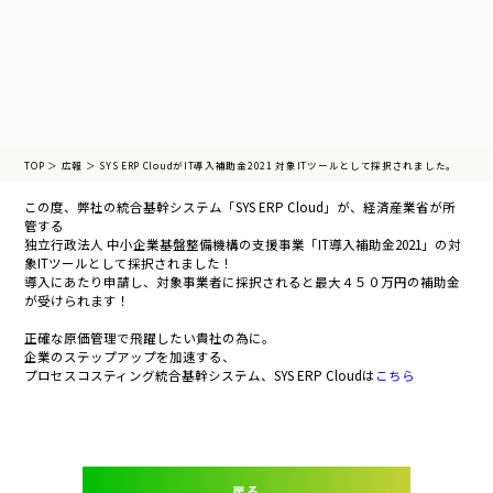
TOP
＞
広報
＞
SYS ERP CloudがIT導入補助金2021 対象ITツールとして採択されました。
この度、弊社の統合基幹システム「SYS ERP Cloud」が、経済産業省が所
管する
独立行政法人 中小企業基盤整備機構の支援事業「IT導入補助金2021」の対
象ITツールとして採択されました！
導入にあたり申請し、対象事業者に採択されると最大４５０万円の補助金
が受けられます！
正確な原価管理で飛躍したい貴社の為に。
企業のステップアップを加速する、
プロセスコスティング統合基幹システム、SYS ERP Cloudは
こちら
戻る