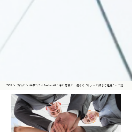
TOP
＞
ブログ
＞
中平コラムSeries48：拳と万歳と、僕らの “ちょっと好きな組織" って話