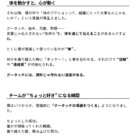
体を動かすと、心が動く
それ以降、僕の中で「体のアクションって、組織にとって大事なんじゃな
いか？」という意識が芽生えました。
グータッチ、拍手、万歳、笑顔──
言葉じゃ伝えきれない“気持ち”を、
体を通じて伝えること
があるんですよ
ね。
とくに僕が意識して使っているのが
“拳”
。
何かを乗り越えた時に「オッケー！」と拳を合わせる、それだけで
“信頼”
や
“達成感”
が可視化される。
グータッチには、資料じゃ作れない温度がある。
チームが “ちょっと好き” になる瞬間
僕はいつからか、意識的に
「グータッチの場面をつくる」
ようになりまし
た。
ちょっとした成功。
誰かが頑張ってくれた瞬間。
乗り越えた壁、積み上げた努力。