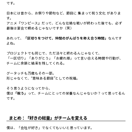
です。
日本には昔から、お祭りや節句など、節目に 集まって祝う文化 がありま
す。
アニメ『ワンピース』だって、どんな壮絶な戦いが終わった後でも、必ず
最後は宴会で締めるじゃないですか（笑）
あれって、
「区切りをつけて、仲間のがんばりを称え合う時間」
なんです
よね。
プロジェクトでも同じで、ただ淡々と終わるんじゃなくて、
「一区切り」「ありがとう」「お疲れ様」って言い合える時間や行動が、
チームに余韻と結束を残してくれる。
グータッチも万歳もその一部。
形じゃなくて、“意味ある節目”としての祝福。
そう思うようになってから、
僕は
「祝う」
って、チームにとっての栄養なんじゃないか？って思ってるん
です。
まとめ：「好きの総量」がチームを変える
僕は、「会社が好き」でなくてもいいと思っています。