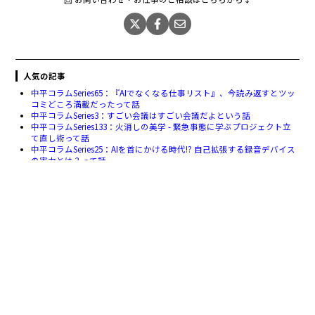
人気の記事
中平コラムSeries65：『AIでなくなる仕事リスト』、今読み返すとツッ
コミどころ満載だったって話
中平コラムSeries3：すごい会議はすごい会議だよという話
中平コラムSeries133：火消しの美学 - 緊急事態に学ぶプロジェクト立
て直し術って話
中平コラムSeries25：AIを首にかける時代!? 自己拡張する録音デバイス
の実力とは？って話
中平コラムSeries6：データ分析で行動を最適化する
前の記事
次の記事