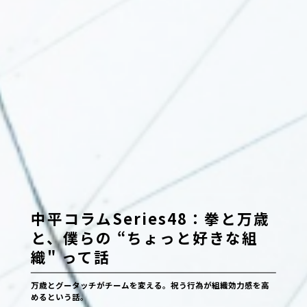
中平コラムSeries48：拳と万歳
と、僕らの “ちょっと好きな組
織" って話
万歳とグータッチがチームを変える。祝う行為が組織効力感を高
めるという話。