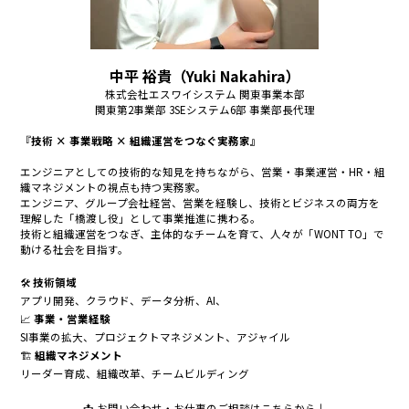
中平 裕貴（Yuki Nakahira）
株式会社エスワイシステム 関東事業本部
関東第2事業部 3SEシステム6部 事業部長代理
『技術 × 事業戦略 × 組織運営をつなぐ実務家』
エンジニアとしての技術的な知見を持ちながら、営業・事業運営・HR・組
織マネジメントの視点も持つ実務家。
エンジニア、グループ会社経営、営業を経験し、技術とビジネスの両方を
理解した「橋渡し役」として事業推進に携わる。
技術と組織運営をつなぎ、主体的なチームを育て、人々が「WONT TO」で
動ける社会を目指す。
🛠
技術領域
アプリ開発、クラウド、データ分析、AI、
📈
事業・営業経験
SI事業の拡大、プロジェクトマネジメント、アジャイル
🏗
組織マネジメント
リーダー育成、組織改革、チームビルディング
📩 お問い合わせ・お仕事のご相談はこちらから↓