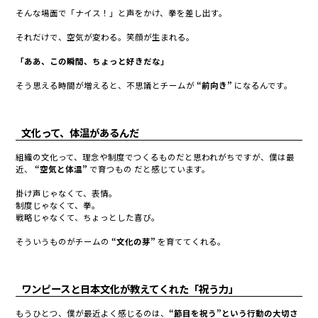
そんな場面で「ナイス！」と声をかけ、拳を差し出す。
それだけで、空気が変わる。笑顔が生まれる。
「ああ、この瞬間、ちょっと好きだな」
そう思える時間が増えると、不思議とチームが
“前向き”
になるんです。
文化って、体温があるんだ
組織の文化って、理念や制度でつくるものだと思われがちですが、僕は最
近、
“空気と体温”
で育つもの
だ
と感じています。
掛け声じゃなくて、表情。
制度じゃなくて、拳。
戦略じゃなくて、ちょっとした喜び。
そういうものがチームの
“文化の芽”
を育ててくれる。
ワンピースと日本文化が教えてくれた「祝う力」
もうひとつ、僕が最近よく感じるのは、
“節目を祝う”という行動の大切さ