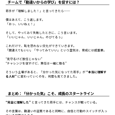
チームで「勘違いからの学び」を促すには？
若手が「理解しました！」と言ってきたら──
僕はあえて、こう返します。
「おっ、いいねぇ！」
そして、やってみて失敗したときに、こう言います。
「いいじゃん、いいじゃん。のびてるぅ」
これだけで、恥を恐れない文化ができていきます。
「間違えてもいい」「やってみていい」という空気は、育成には超重要。
“見守るけど放任じゃない”
“チャレンジを促すけど、責任は一緒に取る”
そういう土壌があると、「分かった気になってた若手」が
“本当に理解す
る人材”
に変わっていくのを、何度も見てきました。
まとめ：「分かった気」こそ、成長のスタートライン
“完全に理解した”
と言ってきた若手には、チャンスが眠っている。
その言葉は
、勘違いの証拠であると同時に、
自信と行動のスイッチが入っ