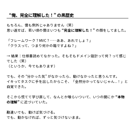
“俺、完全に理解した！” の黒歴史
もちろん、僕も例外じゃありません（笑）
思い返せば、若い頃の僕はいつも
“完全に理解した！”
の顔をしてました。
「フレームワーク？MVC？……ああ、あれでしょ？」
「クラスって、つまり何かの箱ですよね？」
→ 結果：仕様書読めてなかった。そもそもドメイン設計って何？って感じ
でした（笑）
（というか、今でもあります）
でも、その “分かった気” がなかったら、動けなかったと思うんです。
イキってタスクに手を出したからこそ、「全然分かってないじゃん...！」と
自覚できた。
そこから慌てて学び直して、なんとか喰らいついて、いつの間にか
“本物
の理解”
に近づいていた。
勘違いでも、動けば気づける。
でも、動かなければ、ずっと気づけないまま。