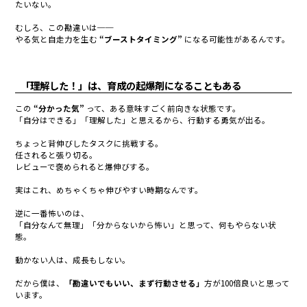
たいない。
むしろ、この勘違いは──
やる気と自走力を生む
“ブーストタイミング”
になる可能性があるんです。
「理解した！」は、育成の起爆剤になることもある
この
“分かった気”
って、ある意味すごく前向きな状態です。
「自分はできる」「理解した」と思えるから、行動する勇気が出る。
ちょっと背伸びしたタスクに挑戦する。
任されると張り切る。
レビューで褒められると爆伸びする。
実はこれ、めちゃくちゃ伸びやすい時期なんです。
逆に一番怖いのは、
「自分なんて無理」「分からないから怖い」と思って、何もやらない状
態。
動かない人は、成長もしない。
だから僕は、
「勘違いでもいい、まず行動させる」
方が100倍良いと思って
います。