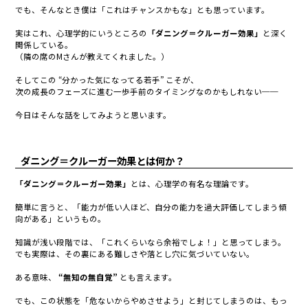
でも、そんなとき僕は「これはチャンスかもな」とも思っています。
実はこれ、心理学的にいうところの
「ダニング＝クルーガー効果」
と深く
関係している。
（隣の席のMさんが教えてくれました。）
そしてこの “分かった気になってる若手” こそが、
次の成長のフェーズに進む一歩手前のタイミングなのかもしれない──
今日はそんな話をしてみようと思います。
ダニング＝クルーガー効果とは何か？
「ダニング＝クルーガー効果」
とは、心理学の有名な理論です。
簡単に言うと、「
能力が低い人ほど、自分の能力を過大評価してしまう傾
向がある」
というもの。
知識が浅い段階では、「これくらいなら余裕でしょ！」と思ってしまう。
でも実際は、その裏にある難しさや落とし穴に気づいていない。
ある意味、
“無知の無自覚”
とも言えます。
でも、この状態を「危ないからやめさせよう」と封じてしまうのは、もっ