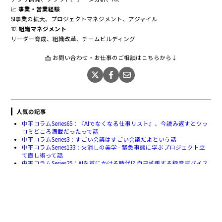
📈
事業・営業経験
SI事業の拡大、プロジェクトマネジメント、アジャイル
🏗
組織マネジメント
リーダー育成、組織改革、チームビルディング
📩 お問い合わせ・お仕事のご相談はこちらから↓
人気の記事
中平コラムSeries65：『AIでなくなる仕事リスト』、今読み返すとツッ
コミどころ満載だったって話
中平コラムSeries3：すごい会議はすごい会議だよという話
中平コラムSeries133：火消しの美学 - 緊急事態に学ぶプロジェクト立
て直し術って話
中平コラムSeries25：AIを首にかける時代!? 自己拡張する録音デバイス
の実力とは？って話
中平コラムSeries6：データ分析で行動を最適化する
前の記事