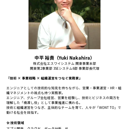
中平 裕貴（Yuki Nakahira）
株式会社エスワイシステム 関東事業本部
関東第2事業部 3SEシステム6部 事業部長代理
『技術 × 事業戦略 × 組織運営をつなぐ実務家』
エンジニアとしての技術的な知見を持ちながら、営業・事業運営・HR・組
織マネジメントの視点も持つ実務家。
エンジニア、グループ会社経営、営業を経験し、技術とビジネスの両方を
理解した「橋渡し役」として事業推進に携わる。
技術と組織運営をつなぎ、主体的なチームを育て、人々が「WONT TO」で
動ける社会を目指す。
🛠
技術領域
アプリ開発、クラウド、データ分析、AI、