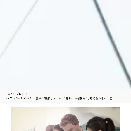
TOP
＞
ブログ
＞
中平コラムSeries51：完全に理解した！って“思わせた者勝ち”な時期もあるって話