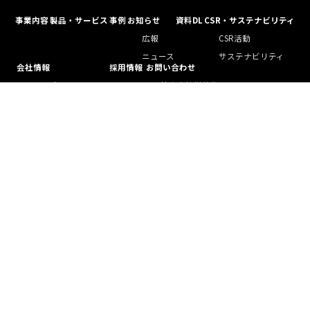
事業内容
製品・サービス
事例
お知らせ
資料DL
CSR・サステナビリティ
広報
CSR活動
ニュース
サステナビリティ
会社情報
採用情報
お問い合わせ
トップメッセージ
協力会社様募集
企業ステートメント
フリーランス（個人事業主）様募集
会社概要
会社沿革
組織図
海外法人
サイトマップ
プライバシーポリシー
セキュリティポリシー
一般事業主行動計画の公表
労働施策総合推進法に基づく中途採用比率